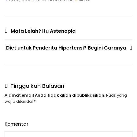
Penyakit
Ini
Hanya
Bisa
Dideteksi
Navigasi
Mata Lelah? Itu Astenopia
Melalui
Screening
pos
Retina.
Diet untuk Penderita Hipertensi? Begini Caranya
Apa
Saja?
Tinggalkan Balasan
Alamat email Anda tidak akan dipublikasikan.
Ruas yang
wajib ditandai
*
Komentar