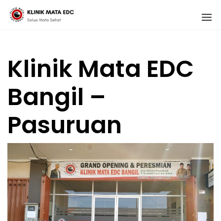
Skip
1
to
content
Klinik Mata EDC
Bangil –
Pasuruan