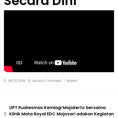
Secara Dini
On
06/12/2019
Leave A Comment
Materi
Kenali
Penyebab
Kebutaan
Katarak
Dan
Navigasi
UPT Puskesmas Kemlagi Mojokerto bersama
Glaukoma
Klinik Mata Royal EDC Mojosari adakan Kegiatan
Secara