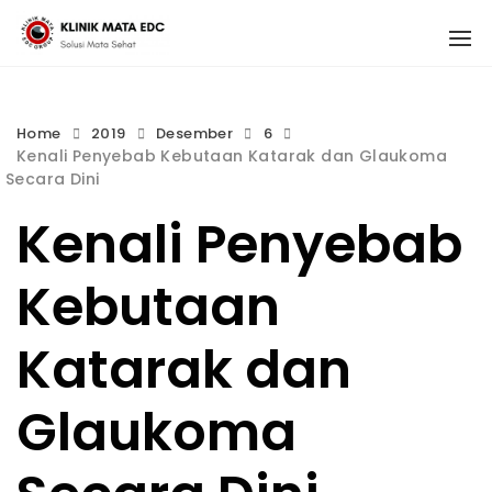
Skip
1
to
content
Home
2019
Desember
6
Kenali Penyebab Kebutaan Katarak dan Glaukoma
Secara Dini
Kenali Penyebab
Kebutaan
Katarak dan
Glaukoma