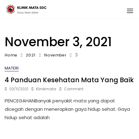
Skip
1
to
content
November 3, 2021
3
Home
2021
November
MATERI
4 Panduan Kesehatan Mata Yang Baik
On
03/11/2021
Klinikmata
Comment
4
Panduan
PENCEGAHANBanyak penyakit mata yang dapat
Kesehatan
dicegah dengan menerapkan gaya hidup sehat. Gaya
Mata
Yang
hidup sehat adalah
Baik