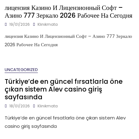
лицензия Казино И Лицензионный Софт –
Азино 777 Зеркало 2026 Рабочее На Сегодня
19/01/2026
Klinikmata
лицензия Казино И Лицензионный Софт – Азино 777 Зеркало
2026 Рабочее На Сегодня
UNCATEGORIZED
Türkiye’de en güncel fırsatlarla öne
çıkan sistem Alev casino giriş
sayfasında
18/01/2026
Klinikmata
Türkiye’de en güncel fırsatlarla öne çıkan sistem Alev
casino giriş sayfasında