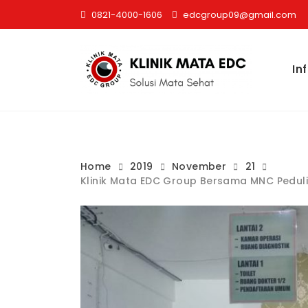
Skip
0821-4000-1606
edcgroup09@gmail.com
to
content
In
Home
2019
November
21
Klinik Mata EDC Group Bersama MNC Peduli