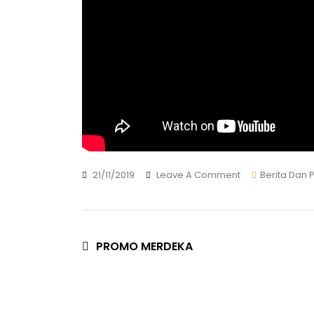
On
21/11/2019
Leave A Comment
Berita Dan
Klinik
Mata
EDC
Group
Bersama
Navigasi
PROMO MERDEKA
MNC
Peduli
pos
Menyelenggara
Operasi
Katarak