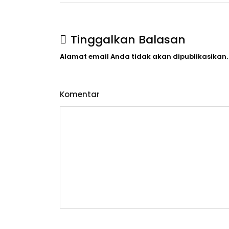
Gratis
Di
7
Kota
Tinggalkan Balasan
Di
Jawa
Alamat email Anda tidak akan dipublikasikan.
Timur
Komentar