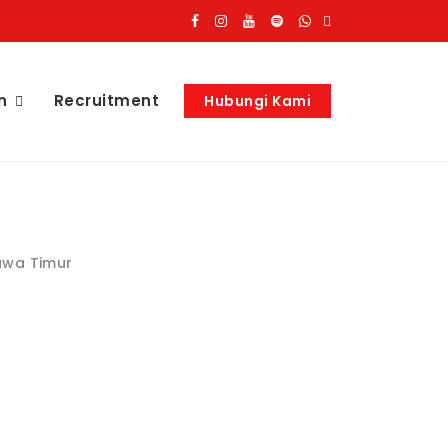
n
Recruitment
Hubungi Kami
awa Timur