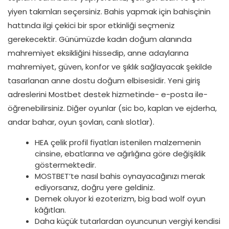
yiyen takımları seçersiniz. Bahis yapmak için bahisçinin
hattında ilgi çekici bir spor etkinliği seçmeniz
gerekecektir. Günümüzde kadın doğum alanında
mahremiyet eksikliğini hissedip, anne adaylarına
mahremiyet, güven, konfor ve şıklık sağlayacak şekilde
tasarlanan anne dostu doğum elbisesidir. Yeni giriş
adreslerini Mostbet destek hizmetinde- e-posta ile-
öğrenebilirsiniz. Diğer oyunlar (sic bo, kaplan ve ejderha,
andar bahar, oyun şovları, canlı slotlar).
HEA çelik profil fiyatları istenilen malzemenin
cinsine, ebatlarına ve ağırlığına göre değişiklik
göstermektedir.
MOSTBET’te nasıl bahis oynayacağınızı merak
ediyorsanız, doğru yere geldiniz.
Demek oluyor ki ezoterizm, big bad wolf oyun
kâğıtları.
Daha küçük tutarlardan oyuncunun vergiyi kendisi