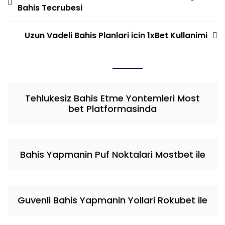
Bahis Tecrubesi
pos
Uzun Vadeli Bahis Planlari icin 1xBet Kullanimi
Tehlukesiz Bahis Etme Yontemleri Most
bet Platformasinda
Bahis Yapmanin Puf Noktalari Mostbet ile
Guvenli Bahis Yapmanin Yollari Rokubet ile