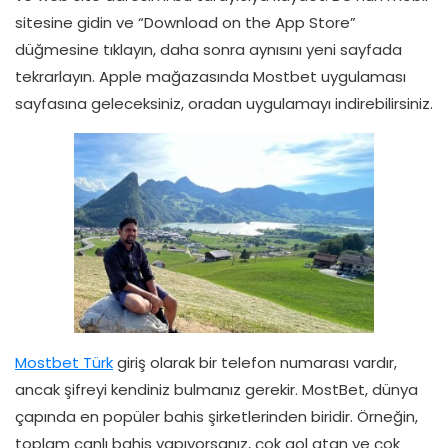
sitesine gidin ve “Download on the App Store”
düğmesine tıklayın, daha sonra aynısını yeni sayfada
tekrarlayın. Apple mağazasında Mostbet uygulaması
sayfasına geleceksiniz, oradan uygulamayı indirebilirsiniz.
Mostbet Türk
giriş olarak bir telefon numarası vardır,
ancak şifreyi kendiniz bulmanız gerekir. MostBet, dünya
çapında en popüler bahis şirketlerinden biridir. Örneğin,
toplam canlı bahis yapıyorsanız, çok gol atan ve çok