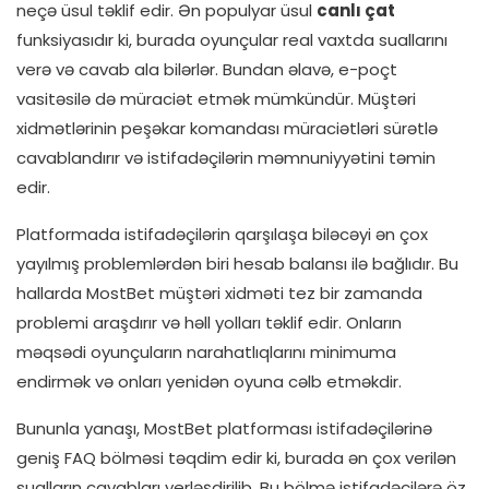
neçə üsul təklif edir. Ən populyar üsul
canlı çat
funksiyasıdır ki, burada oyunçular real vaxtda suallarını
verə və cavab ala bilərlər. Bundan əlavə, e-poçt
vasitəsilə də müraciət etmək mümkündür. Müştəri
xidmətlərinin peşəkar komandası müraciətləri sürətlə
cavablandırır və istifadəçilərin məmnuniyyətini təmin
edir.
Platformada istifadəçilərin qarşılaşa biləcəyi ən çox
yayılmış problemlərdən biri hesab balansı ilə bağlıdır. Bu
hallarda MostBet müştəri xidməti tez bir zamanda
problemi araşdırır və həll yolları təklif edir. Onların
məqsədi oyunçuların narahatlıqlarını minimuma
endirmək və onları yenidən oyuna cəlb etməkdir.
Bununla yanaşı, MostBet platforması istifadəçilərinə
geniş FAQ bölməsi təqdim edir ki, burada ən çox verilən
sualların cavabları yerləşdirilib. Bu bölmə istifadəçilərə öz