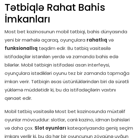
Tətbiqlə Rahat Bahis
İmkanları
Most bet kazinosunun mobil tətbiqi, bahis dünyasında
yeni bir mərhələ açaraq, oyunçulara
rahatlıq
və
funksionallıq
təqdim edir. Bu tətbiq vasitəsilə
istifadəçilər istənilən yerdə və zamanda bahis edə
bilərlər. Mobil tətbiqin istifadəsi asan interfeysi,
oyunçulara istədikləri oyunu tez bir zamanda tapmağa
imkan verir. Tətbiqin əsas üstünlüklərindən biri də sürətli
yükləmə müddətidir ki, bu da istifadəçilərin vaxtını
qənaət edir.
Mobil tətbiq vasitəsilə Most bet kazinosunda müxtəlif
oyunlar mövcuddur: slotlar, canlı kazino, idman bahisləri
və daha çox.
Slot oyunları
kateqoriyasında geniş seçim
imkanı verilir ki, bu da hər bir oyunçunun zövqünə uyğun