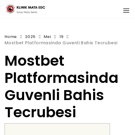
Skip
1
to
content
Home
2025
Mei
19
Mostbet Platformasinda Guvenli Bahis Tecrubesi
Mostbet
Platformasinda
Guvenli Bahis
Tecrubesi