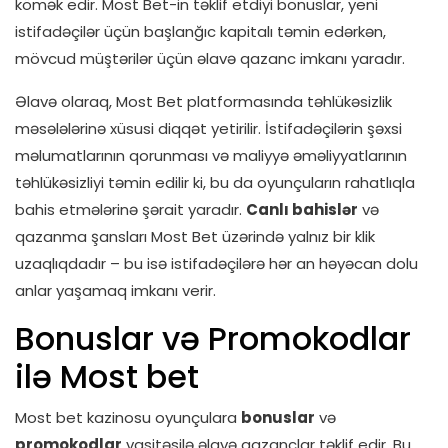
kömək edir. Most Bet-in təklif etdiyi bonuslar, yeni
istifadəçilər üçün başlanğıc kapitalı təmin edərkən,
mövcud müştərilər üçün əlavə qazanc imkanı yaradır.
Əlavə olaraq, Most Bet platformasında təhlükəsizlik
məsələlərinə xüsusi diqqət yetirilir. İstifadəçilərin şəxsi
məlumatlarının qorunması və maliyyə əməliyyatlarının
təhlükəsizliyi təmin edilir ki, bu da oyunçuların rahatlıqla
bahis etmələrinə şərait yaradır.
Canlı bahislər
və
qazanma şansları Most Bet üzərində yalnız bir klik
uzaqlıqdadır – bu isə istifadəçilərə hər an həyəcan dolu
anlar yaşamaq imkanı verir.
Bonuslar və Promokodlar
ilə Most bet
Most bet kazinosu oyunçulara
bonuslar
və
promokodlar
vasitəsilə əlavə qazanclar təklif edir. Bu