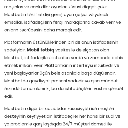
maşınları və canlı diler oyunları xüsusi diqqət çəkir.
Mostbetin təklif etdiyi geniş oyun çeşidi və yüksək
əmsallar, istifadəçilərin fərqli maraqlarına cavab verir və
onların təcrübəsini daha maraqlı edir.
Platformanın üstünlüklərindən biri də onun istifadəsinin
sadəliyidir.
Mobil tətbiq
vasitəsilə də əlçatan olan
Mostbet, istifadəçilərə istənilən yerdə və zamanda bahis
etmək imkanı verir. Platformanın interfeysi intuitivdir və
yeni başlayanlar üçün belə asanlıqla başa düşüləndir.
Mostbetdə qeydiyyat prosesi sadədir və qısa müddət
ərzində tamamlanır ki, bu da istifadəçilərin vaxtını qənaət
edir.
Mostbetin digər bir cazibədar xüsusiyyəti isə müştəri
dəstəyinin keyfiyyətidir. İstifadəçilər hər hansı bir sual və
ya problemlə qarşılaşdıqda 24/7 müştəri xidməti ilə