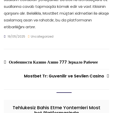
suallarına cavab tapmaqda kömək edir və vaxt itkisinin
qarşısını alır. Beləliklə, MostBet müştəri xidmətləri ilə əlaqə
saxlamaq asan və rahatdır, bu da platformanın
etibarlılığını artırır.
19/05/2025
Uncategorized
Navigasi
Особенности Казино Азино 777 Зеркало Рабочее
pos
Mostbet Tr: Guvenilir ve Sevilen Casino
Tehlukesiz Bahis Etme Yontemleri Most
bet Platformasinda