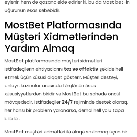
əylənir, həm də qazanc əldə edirlər ki, bu da Most bet-in
uğurunun əsas səbəbidir.
MostBet Platformasında
Müştəri Xidmətlərindən
Yardım Almaq
MostBet platformasında müştəri xidmətləri
istifadəçilərin ehtiyaclarını
tez və effektiv
şəkildə həll
etmək üçün xüsusi diqqət göstərir. Müştəri dəstəyi,
onlayn kazinolar arasında fərqlənən əsas
xüsusiyyətlərdən biridir və MostBet bu sahədə öncül
mövqedədir. İstifadəçilər
24/7
rejimində dəstək alaraq,
hər hansı bir problem yaranarsa, dərhal həll yolu tapa
bilərlər.
MostBet müştəri xidmətləri ilə əlaqə saxlamaq üçün bir