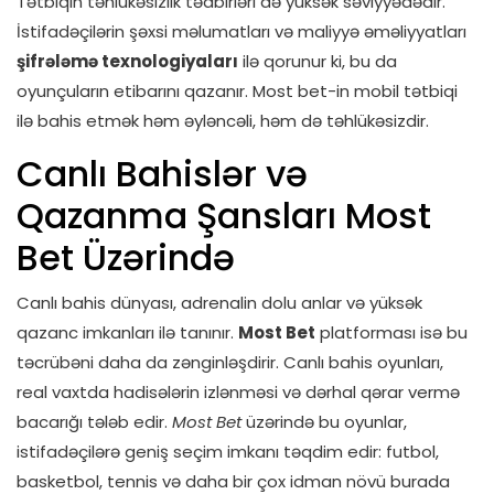
Tətbiqin təhlükəsizlik tədbirləri də yüksək səviyyədədir.
İstifadəçilərin şəxsi məlumatları və maliyyə əməliyyatları
şifrələmə texnologiyaları
ilə qorunur ki, bu da
oyunçuların etibarını qazanır. Most bet-in mobil tətbiqi
ilə bahis etmək həm əyləncəli, həm də təhlükəsizdir.
Canlı Bahislər və
Qazanma Şansları Most
Bet Üzərində
Canlı bahis dünyası, adrenalin dolu anlar və yüksək
qazanc imkanları ilə tanınır.
Most Bet
platforması isə bu
təcrübəni daha da zənginləşdirir. Canlı bahis oyunları,
real vaxtda hadisələrin izlənməsi və dərhal qərar vermə
bacarığı tələb edir.
Most Bet
üzərində bu oyunlar,
istifadəçilərə geniş seçim imkanı təqdim edir: futbol,
basketbol, tennis və daha bir çox idman növü burada