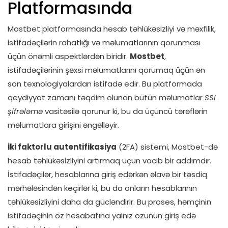
Platformasında
Mostbet platformasında hesab təhlükəsizliyi və məxfilik,
istifadəçilərin rahatlığı və məlumatlarının qorunması
üçün önəmli aspektlərdən biridir.
Mostbet
,
istifadəçilərinin şəxsi məlumatlarını qorumaq üçün ən
son texnologiyalardan istifadə edir. Bu platformada
qeydiyyat zamanı təqdim olunan bütün məlumatlar
SSL
şifrələmə
vasitəsilə qorunur ki, bu da üçüncü tərəflərin
məlumatlara girişini əngəlləyir.
İki faktorlu autentifikasiya
(2FA) sistemi, Mostbet-də
hesab təhlükəsizliyini artırmaq üçün vacib bir addımdır.
İstifadəçilər, hesablarına giriş edərkən əlavə bir təsdiq
mərhələsindən keçirlər ki, bu da onların hesablarının
təhlükəsizliyini daha da gücləndirir. Bu proses, həmçinin
istifadəçinin öz hesabatına yalnız özünün giriş edə