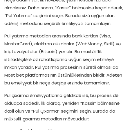
olmalısınız. Daha sonra, “Kassir” bölməsinə keçid edərək,
“Pul Yatırma” seçimini seçin. Burada sizə uyğun olan
ödəniş metodunu seçərək əməliyyatı tamamlayın.
Pul yatırma metodları arasında bank kartları (Visa,
MasterCard), elektron cüzdanlar (WebMoney, Skrill) və
kriptovalyutalar (Bitcoin) yer alır. Bu müxtəliflik
istifadəçilərə öz rahatlıqlarına uyğun seçim etməyə
imkan yaradır. Pul yatırma prosesinin sürətli olması da
Most bet platformasının üstünlüklərindən biridir. Adətən
bu əməliyyat bir neçə dəqiqə ərzində tamamlanır.
Pul çıxarma əməliyyatlarına gəldikdə isə, bu proses də
olduqca sadədir. İlk olaraq, yenidən “Kassir” bölməsinə
daxil olun və “Pul Çıxarma” seçimini seçin. Burada da
müxtəlif çıxarma metodları mövcuddur: