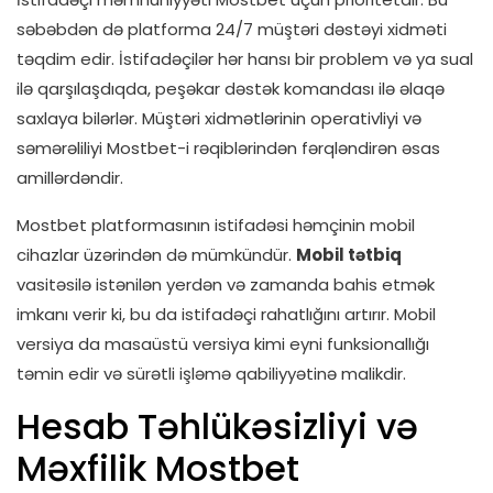
səbəbdən də platforma 24/7 müştəri dəstəyi xidməti
təqdim edir. İstifadəçilər hər hansı bir problem və ya sual
ilə qarşılaşdıqda, peşəkar dəstək komandası ilə əlaqə
saxlaya bilərlər. Müştəri xidmətlərinin operativliyi və
səmərəliliyi Mostbet-i rəqiblərindən fərqləndirən əsas
amillərdəndir.
Mostbet platformasının istifadəsi həmçinin mobil
cihazlar üzərindən də mümkündür.
Mobil tətbiq
vasitəsilə istənilən yerdən və zamanda bahis etmək
imkanı verir ki, bu da istifadəçi rahatlığını artırır. Mobil
versiya da masaüstü versiya kimi eyni funksionallığı
təmin edir və sürətli işləmə qabiliyyətinə malikdir.
Hesab Təhlükəsizliyi və
Məxfilik Mostbet